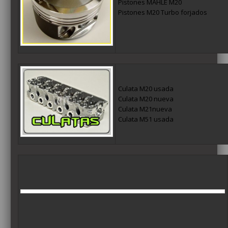
Pistones MAHLE M20
Pistones M20 Turbo forjados
Culata M20 usada
Culata M20 nueva
Culata M21nueva
Culata M51 usada