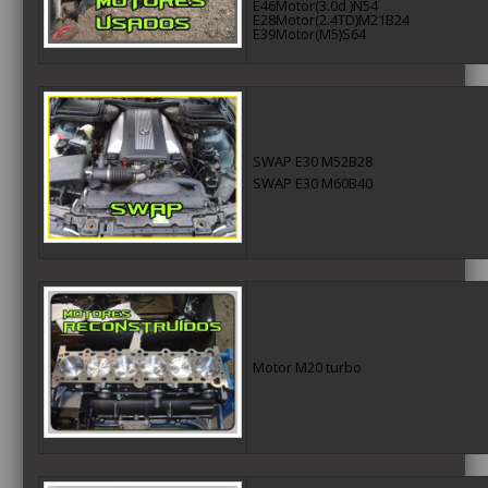
E46Motor(3.0d )N54
E28Motor(2.4TD)M21B24
E39Motor(M5)S64
SWAP E30 M52B28
SWAP E30 M60B40
Motor M20 turbo