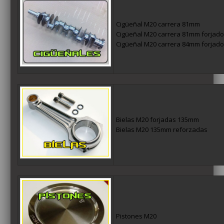
Cigüeñal M20 carrera 81mm
Cigüeñal M20 carrera 81mm forjado
Cigüeñal M20 carrera 84mm forjado
Bielas M20 forjadas 135mm
Bielas M20 135mm reforzadas
Pistones M20