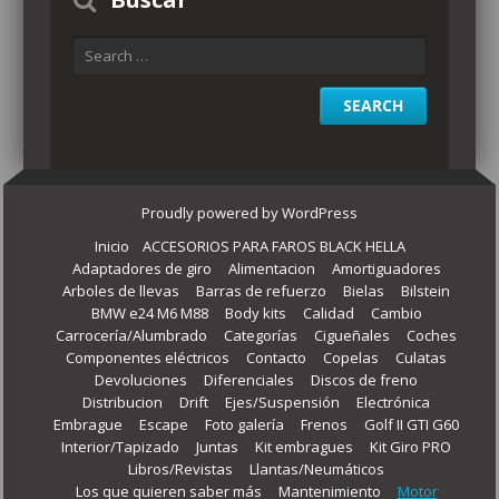
Proudly powered by WordPress
Inicio
ACCESORIOS PARA FAROS BLACK HELLA
Adaptadores de giro
Alimentacion
Amortiguadores
Arboles de llevas
Barras de refuerzo
Bielas
Bilstein
BMW e24 M6 M88
Body kits
Calidad
Cambio
Carrocería/Alumbrado
Categorías
Cigueñales
Coches
Componentes eléctricos
Contacto
Copelas
Culatas
Devoluciones
Diferenciales
Discos de freno
Distribucion
Drift
Ejes/Suspensión
Electrónica
Embrague
Escape
Foto galería
Frenos
Golf II GTI G60
Interior/Tapizado
Juntas
Kit embragues
Kit Giro PRO
Libros/Revistas
Llantas/Neumáticos
Los que quieren saber más
Mantenimiento
Motor