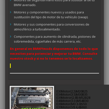
Motores de segunda mano listos para sustituir al de tu
BMW averiado.
Motores y componentes nuevos y usados para
sustitución del tipo de motor de tu vehículo (swap).
Motores y sus componentes para conversiones de
atmosférico a turboalimentado.
Componentes para aumento de cilindrada, pistones de
sobremedida, cigüeñales de más carrera, etc.
En general en BMWYmods disponemos de todo lo que
necesites para potenciar y mejorar tu BMW. Consulte
nuestro stock y si no lo tenemos se lo localizamos.
E30Motor(2,5)M20B25
E34Motor(3.5)M30B35
E39Motror(2.8l) M52B28
E46Motor(3.0 )M54B30
E36Motor(M3 3.0)S50
E39Motor(V8 4,4)M60