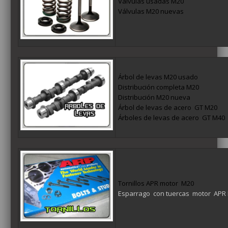
Válvulas usadas M20
Válvulas M20 nuevas
Árbol de levas M20 usado
Distribución completa M20
Distribución M20 nueva
Árbol de levas de acero GT M20
Árboles de levas de acero GT M40
Tornillos APR motor M20
Esparrago con tuercas motor APR