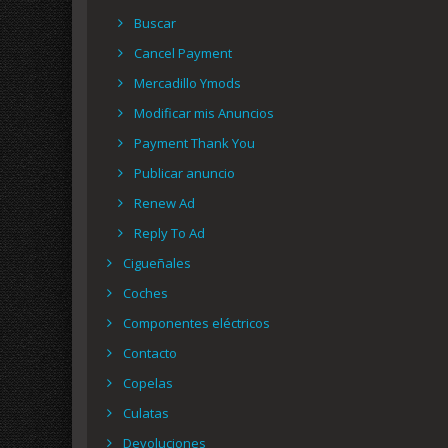
Buscar
Cancel Payment
Mercadillo Ymods
Modificar mis Anuncios
Payment Thank You
Publicar anuncio
Renew Ad
Reply To Ad
Cigueñales
Coches
Componentes eléctricos
Contacto
Copelas
Culatas
Devoluciones