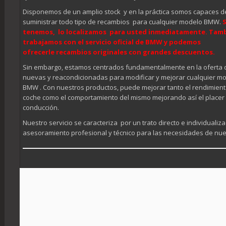
Disponemos de un amplio stock y en la práctica somos capaces d
suministrar todo tipo de recambios para cualquier modelo BMW.
S
tenemos, lo localizamos para usted inmediatamente. Tam
trabajamos con el servicio oficial de BMW y podemos
ofrecerle recambios originales con grandes descuentos.
Sin embargo, estamos centrados fundamentalmente en la oferta 
nuevas y reacondicionadas para modificar y mejorar cualquier m
BMW . Con nuestros productos, puede mejorar tanto el rendimient
coche como el comportamiento del mismo mejorando así el placer 
conducción.
Nuestro servicio se caracteriza por un trato directo e individual
asesoramiento profesional y técnico para las necesidades de nues