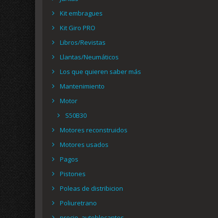
Kit embragues
Kit Giro PRO
Libros/Revistas
Llantas/Neumáticos
Los que quieren saber más
Mantenimiento
Motor
S50B30
Motores reconstruidos
Motores usados
Pagos
Pistones
Poleas de distribicion
Poliuretrano
precio_autoblocantes