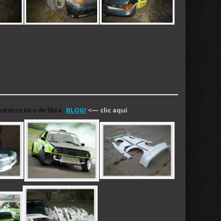
stros kit-s de fibra.
BLOG!
<— clic aqui