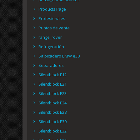
Products Page
Profesionales
Puntos de venta
range_rover
Refrigeración
Salpicadero BMW e30
Separadores
Silentblock E12
Silentblock E21
Silentblock E23
Silentblock E24
Silentblock E28
Silentblock E30
Silentblock E32