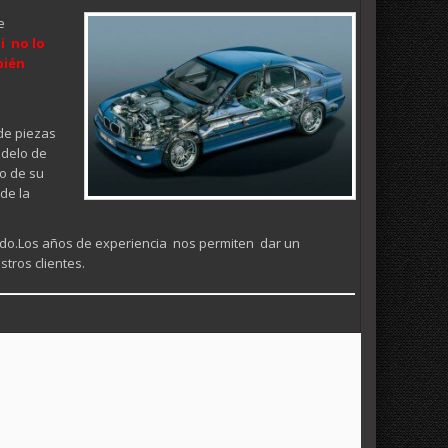
e
i no lo
bién
de piezas
odelo de
o de su
de la
izado.Los años de experiencia nos permiten dar un
tros clientes.